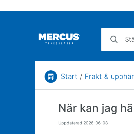
Hoppa till innehåll
Ställ din fråga
Start
/
Frakt & upphä
Du är här:
När kan jag hä
Uppdaterad
2026-06-08