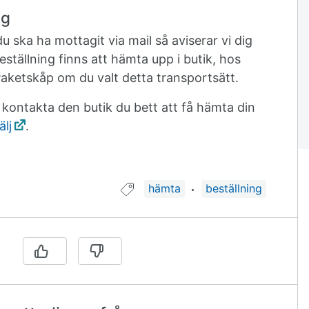
ng
 ska ha mottagit via mail så aviserar vi dig
eställning finns att hämta upp i butik, hos
 Paketskåp om du valt detta transportsätt.
 kontakta den butik du bett att få hämta din
älj
.
Guide taggad med:
hämta
beställning