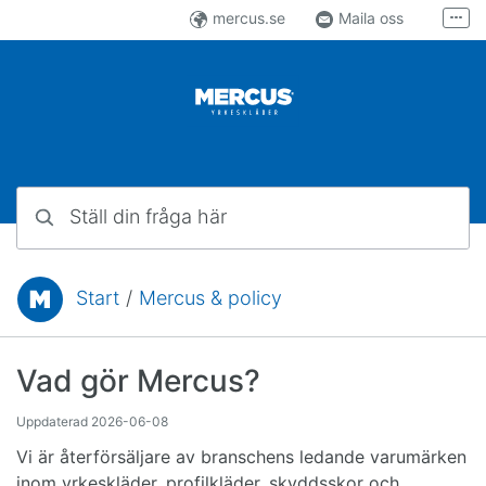
Hoppa till innehåll
mercus.se
Maila oss
Fler
Följ oss på Facebook
Följ oss på Instagram
Ställ din fråga här
Start
/
Mercus & policy
Du är här:
Vad gör Mercus?
Uppdaterad
2026-06-08
Vi är återförsäljare av branschens ledande varumärken
inom yrkeskläder, profilkläder, skyddsskor och