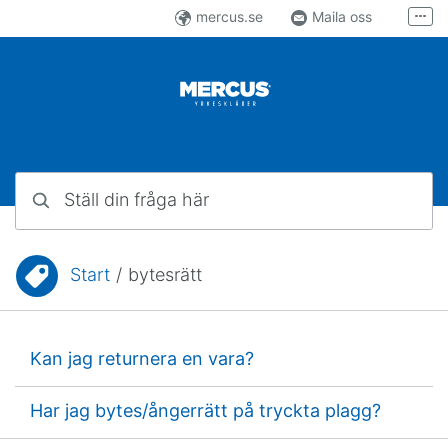
Hoppa till innehåll
mercus.se
Maila oss
Fler
Följ oss på Facebook
Följ oss på Instagram
Ställ din fråga här
Start
/
bytesrätt
Du är här:
Kan jag returnera en vara?
Har jag bytes/ångerrätt på tryckta plagg?