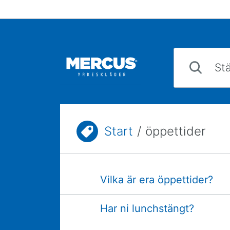
Hoppa till innehåll
Ställ din fråga
Start
/
öppettider
Du är här:
Vilka är era öppettider?
Har ni lunchstängt?