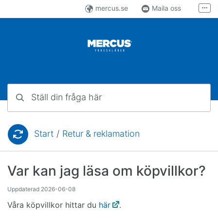
Hoppa till innehåll
mercus.se
Maila oss
Fler
Följ oss på Facebook
Följ oss på Instagram
Ställ din fråga här
Start
/
Retur & reklamation
Du är här:
Var kan jag läsa om köpvillkor?
Uppdaterad
2026-06-08
Våra köpvillkor hittar du
här
.