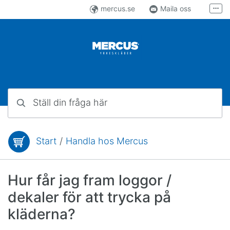
Hoppa till innehåll
mercus.se
Maila oss
Fler
Följ oss på Facebook
Följ oss på Instagram
Ställ din fråga här
Start
/
Handla hos Mercus
Du är här:
Hur får jag fram loggor /
dekaler för att trycka på
kläderna?