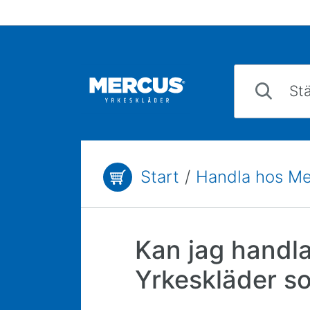
Hoppa till innehåll
Ställ din fråga
Start
/
Handla hos Me
Du är här:
Kan jag handl
Yrkeskläder s