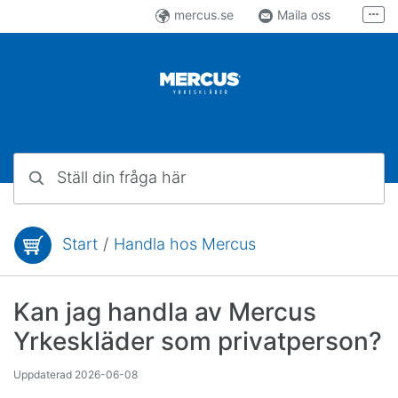
Hoppa till innehåll
mercus.se
Maila oss
Fler
Följ oss på Facebook
Följ oss på Instagram
Ställ din fråga här
Start
/
Handla hos Mercus
Du är här:
Kan jag handla av Mercus
Yrkeskläder som privatperson?
Uppdaterad
2026-06-08